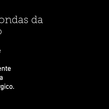
 ondas da
o
e
ente
a
ico.​