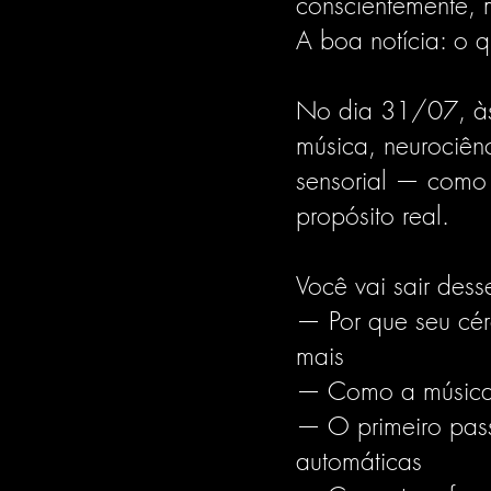
conscientemente, 
A boa notícia: o 
No dia 31/07, às 
música, neurociên
sensorial — como 
propósito real.
Você vai sair des
— Por que seu cé
mais
— Como a música 
— O primeiro pass
automáticas