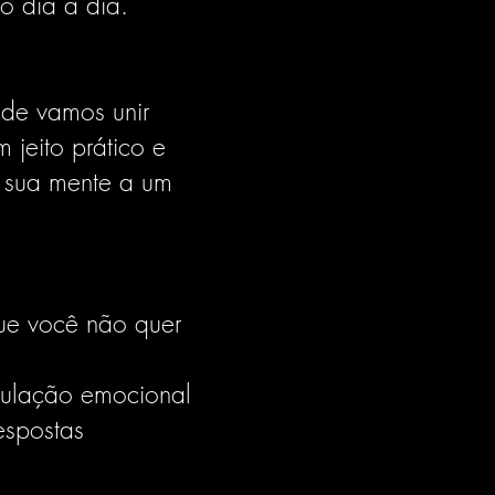
o dia a dia.
nde vamos unir
jeito prático e
r sua mente a um
ue você não quer
gulação emocional
espostas