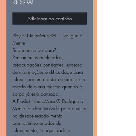
Preço
R$ 59,00
Adicionar ao carrinho
Playlist NeuroMusic® – Desligue a
Mente
Sua mente não para?
Pensamentos acelerados,
preocupações constantes, excesso
de informações e dificuldade para
relaxar podem manter o cérebro em
estado de alerta mesmo quando o
corpo já está cansado.
A Playlist NeuroMusic® Desligue a
Mente foi desenvolvida para auxiliar
na desaceleração mental,
promovendo estados de
relaxamento, tranquilidade e