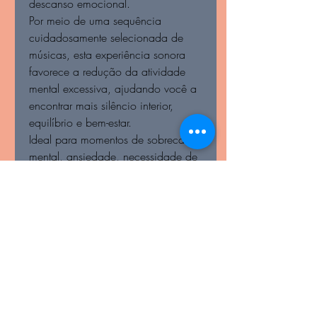
descanso emocional.
Por meio de uma sequência
cuidadosamente selecionada de
músicas, esta experiência sonora
favorece a redução da atividade
mental excessiva, ajudando você a
encontrar mais silêncio interior,
equilíbrio e bem-estar.
Ideal para momentos de sobrecarga
mental, ansiedade, necessidade de
relaxamento ou preparação para
uma noite de sono mais tranquila.
Inclui:
✔ Playlist exclusiva no Spotify
✔ Protocolo NeuroMusic® em PDF
✔ Orientações de utilização
✔ Acesso imediato após a compra