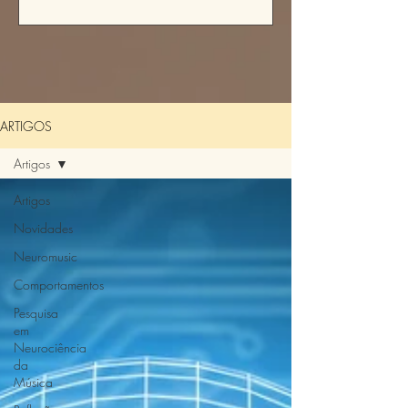
autonômica e estados ampliados de
consciência. Os dados apresentados
são observacionais e fazem parte de um
estudo exploratório em desenvolvimento.
Este estudo observacional qualitativo
investigou os efeitos subjetivos da
ARTIGOS
exposição prolongada (45 minuto
Artigos
Artigos
Novidades
Neuromusic
Comportamentos
Pesquisa
em
Neurociência
da
Música