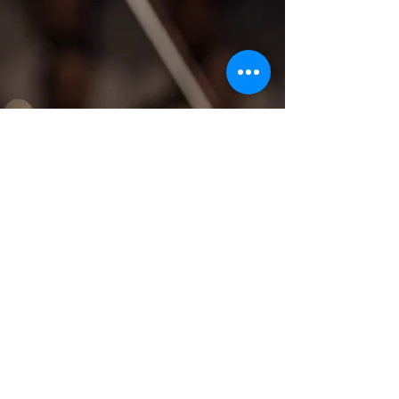
sobre a relação entre frequência sonora,
regulação autonômica e estados ampliados de
consciência. Os dados apresentados são
observacionais e fazem parte de um estudo
exploratório em desenvolvimento. Este estudo
observacional qualitativo investigou os efeitos
subjetivos da exposição prolongada (45
minuto